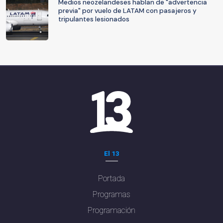
Medios neozelandeses hablan de "advertencia
previa" por vuelo de LATAM con pasajeros y
tripulantes lesionados
El 13
Portada
Programas
Programación