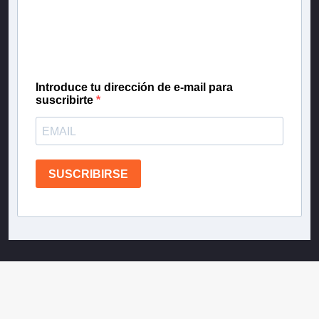
Inscríbete en nuestra lista de correo para recibir
gratis las noticias más importantes del día, con la
confianza de Teletrece.
Introduce tu dirección de e-mail para
suscribirte
SUSCRIBIRSE