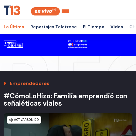
Lo Último
Reportajes Teletrece
El Tiempo
Video
Ch
Emprendedores
#CómoLoHizo: Familia emprendió con
señaléticas viales