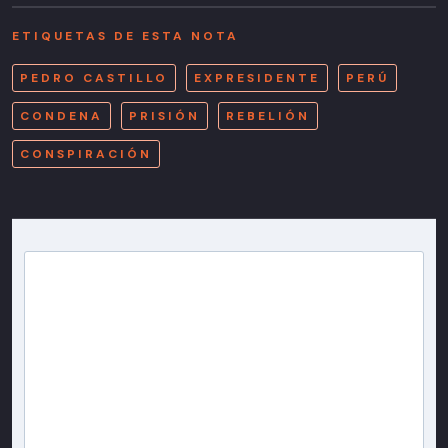
ETIQUETAS DE ESTA NOTA
PEDRO CASTILLO
EXPRESIDENTE
PERÚ
CONDENA
PRISIÓN
REBELIÓN
CONSPIRACIÓN
Newsletter T13
Inscríbete en nuestra lista de correo para recibir
gratis las noticias más importantes del día, con la
confianza de Teletrece.