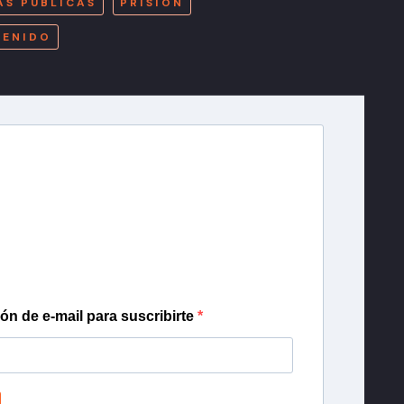
AS PÚBLICAS
PRISIÓN
TENIDO
r T13
lista de correo para recibir gratis las noticias
día, con la confianza de Teletrece.
ión de e-mail para suscribirte