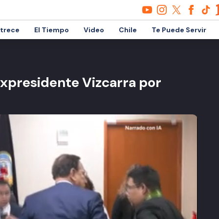
etrece
El Tiempo
Video
Chile
Te Puede Servir
expresidente Vizcarra por