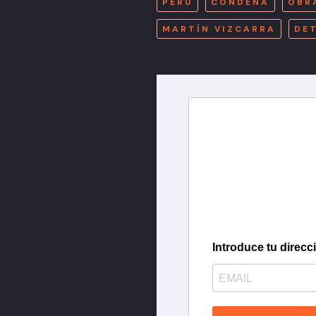
PERÚ
CONDENA
OBR
MARTÍN VIZCARRA
DE
Newslette
Inscríbete en nuestra 
más importantes del 
Introduce tu direcc