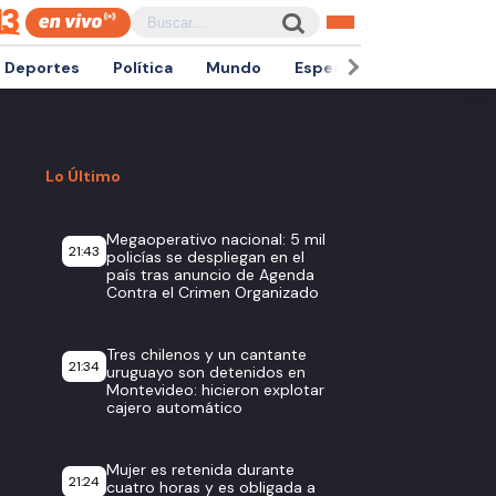
Deportes
Política
Mundo
Espectáculos
Empren
Lo Último
Megaoperativo nacional: 5 mil
21:43
policías se despliegan en el
país tras anuncio de Agenda
Contra el Crimen Organizado
Tres chilenos y un cantante
21:34
uruguayo son detenidos en
Montevideo: hicieron explotar
cajero automático
Mujer es retenida durante
21:24
cuatro horas y es obligada a