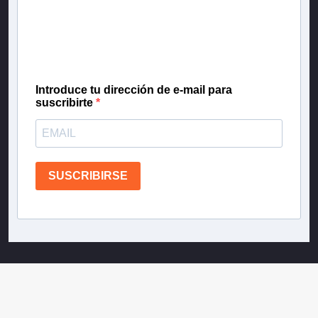
Inscríbete en nuestra lista de correo para recibir
gratis las noticias más importantes del día, con la
confianza de Teletrece.
Introduce tu dirección de e-mail para
suscribirte
SUSCRIBIRSE