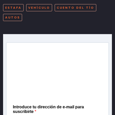
ESTAFA
VEHÍCULO
CUENTO DEL TÍO
AUTOS
Newsletter T13
Inscríbete en nuestra lista de correo para recibir
gratis las noticias más importantes del día, con la
confianza de Teletrece.
Introduce tu dirección de e-mail para
suscribirte