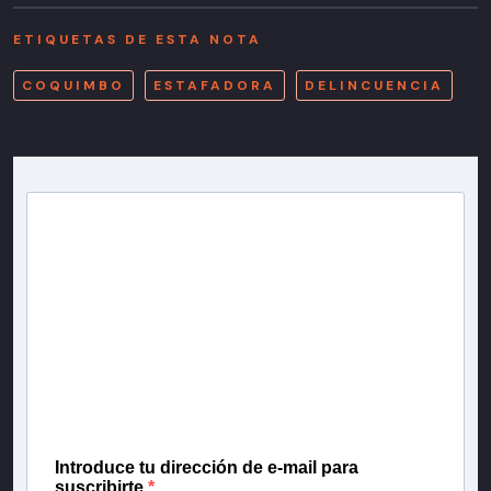
ETIQUETAS DE ESTA NOTA
COQUIMBO
ESTAFADORA
DELINCUENCIA
Newsletter T13
Inscríbete en nuestra lista de correo para recibir
gratis las noticias más importantes del día, con la
confianza de Teletrece.
Introduce tu dirección de e-mail para
suscribirte