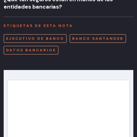
entidades bancarias?
ETIQUETAS DE ESTA NOTA
EJECUTIVO DE BANCO
BANCO SANTANDER
DATOS BANCARIOS
Newsletter T13
Inscríbete en nuestra lista de correo para recibir
gratis las noticias más importantes del día, con la