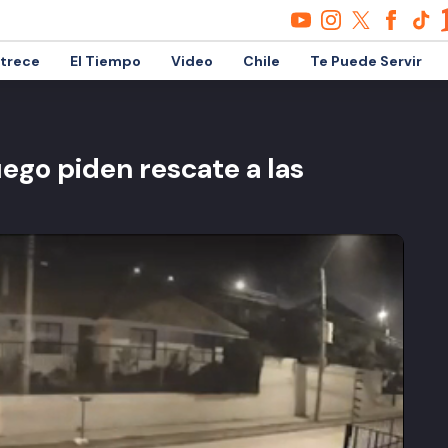
etrece
El Tiempo
Video
Chile
Te Puede Servir
ego piden rescate a las