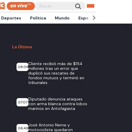
Deportes
Política
Mundo
Espectáculos
Empren
Lo Último
Cliente recibió más de $154
08:09
millones tras un error que
duplicó sus rescates de
fondos mutuos y terminó en
tribunales
Diputado denuncia ataques
07:07
con arma blanca contra lobos
marinos en Antofagasta
José Antonio Neme y
06:49
motociclista quedaron