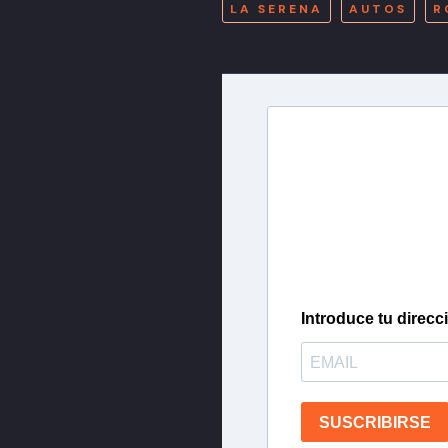
LA SERENA
AUTOS
R
Newslette
Inscríbete en nuestra 
más importantes del 
Introduce tu direcc
SUSCRIBIRSE