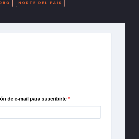
OBO
NORTE DEL PAÍS
r T13
lista de correo para recibir gratis las noticias
día, con la confianza de Teletrece.
ión de e-mail para suscribirte