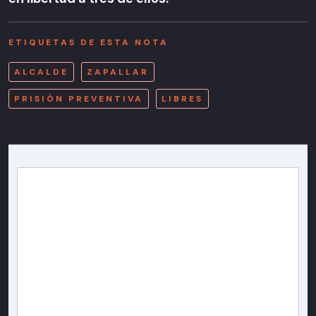
ETIQUETAS DE ESTA NOTA
ALCALDE
ZAPALLAR
PRISIÓN PREVENTIVA
LIBRES
Newsletter T13
Inscríbete en nuestra lista de correo para recibir
gratis las noticias más importantes del día, con la
confianza de Teletrece.