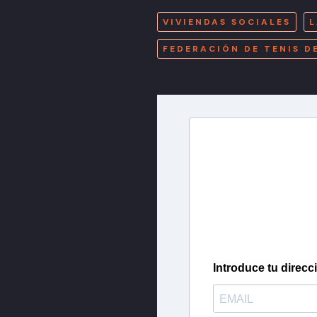
VIVIENDAS SOCIALES
L
FEDERACIÓN DE TENIS D
Newslette
Inscríbete en nuestra 
más importantes del 
Introduce tu direcc