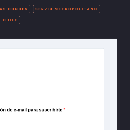
AS CONDES
SERVIU METROPOLITANO
E CHILE
r T13
lista de correo para recibir gratis las noticias
día, con la confianza de Teletrece.
ión de e-mail para suscribirte