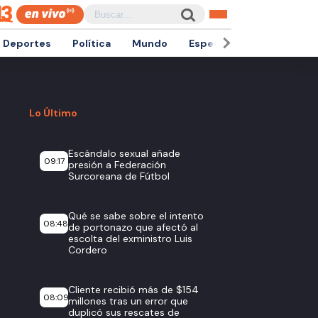
Deportes
Política
Mundo
Espectáculos
Empren
Lo Último
Escándalo sexual añade
09:17
presión a Federación
Surcoreana de Fútbol
Qué se sabe sobre el intento
08:48
de portonazo que afectó al
escolta del exministro Luis
Cordero
Cliente recibió más de $154
08:09
millones tras un error que
duplicó sus rescates de