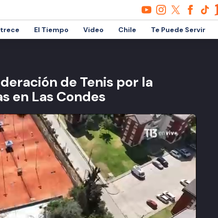
etrece
El Tiempo
Video
Chile
Te Puede Servir
ederación de Tenis por la
as en Las Condes