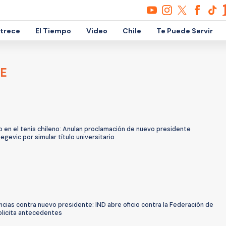
etrece
El Tiempo
Video
Chile
Te Puede Servir
LE
 en el tenis chileno: Anulan proclamación de nuevo presidente
egevic por simular título universitario
cias contra nuevo presidente: IND abre oficio contra la Federación de
olicita antecedentes