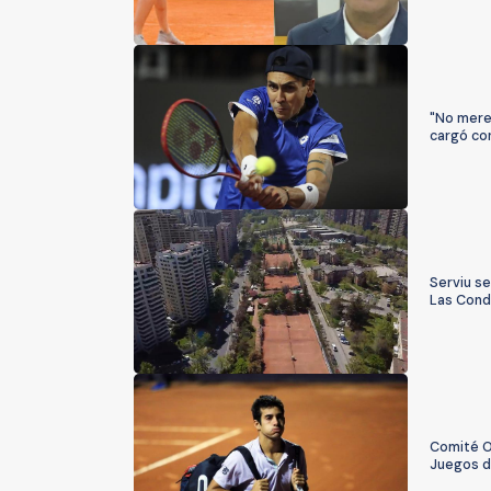
"No merec
cargó co
Serviu se
Las Con
Comité O
Juegos d