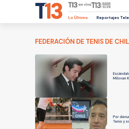
Lo Último
Reportajes Tel
FEDERACIÓN DE TENIS DE CHI
Escándalo
Milovan K
Por denun
Tenis y s