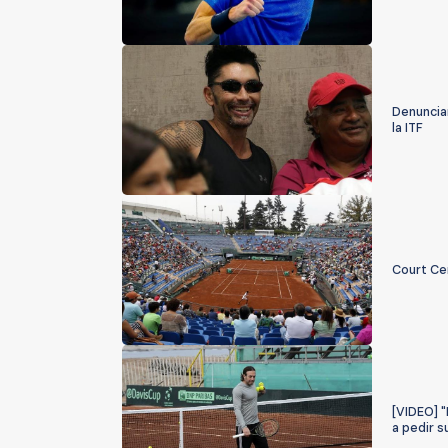
Denuncian
la ITF
Court Cen
[VIDEO] 
a pedir s