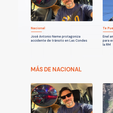
Nacional
Te Pue
José Antonio Neme protagoniza
Enel a
accidente de tránsito en Las Condes
para e
la RM
MÁS DE NACIONAL