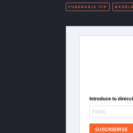
FUNERARIA VIP
BARRI
Newslette
Inscríbete en nuestra 
más importantes del 
Introduce tu direcc
SUSCRIBIRSE