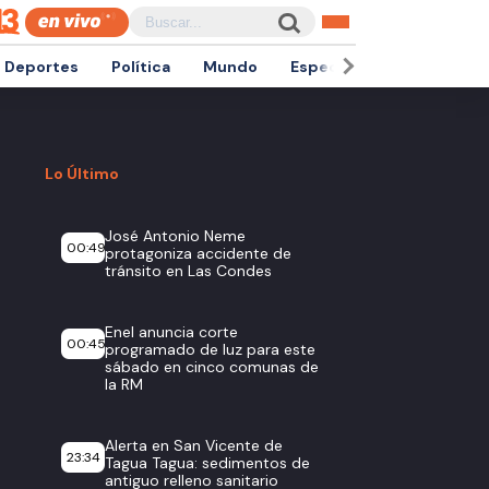
Deportes
Política
Mundo
Espectáculos
Empren
Lo Último
José Antonio Neme
00:49
protagoniza accidente de
tránsito en Las Condes
Enel anuncia corte
00:45
programado de luz para este
sábado en cinco comunas de
la RM
Alerta en San Vicente de
23:34
Tagua Tagua: sedimentos de
antiguo relleno sanitario