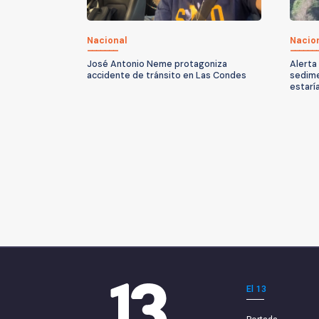
Nacional
Nacio
José Antonio Neme protagoniza
Alerta
accidente de tránsito en Las Condes
sedime
estarí
El 13