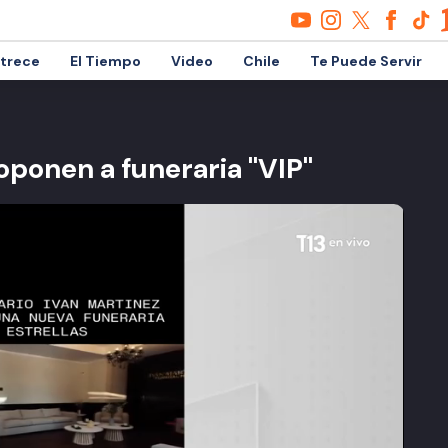
etrece
El Tiempo
Video
Chile
Te Puede Servir
 oponen a funeraria "VIP"