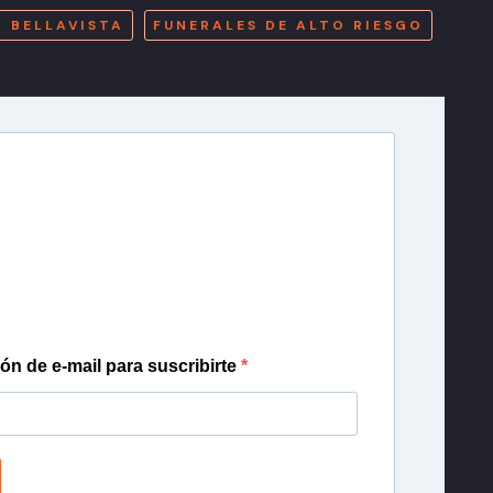
O BELLAVISTA
FUNERALES DE ALTO RIESGO
r T13
lista de correo para recibir gratis las noticias
día, con la confianza de Teletrece.
ión de e-mail para suscribirte