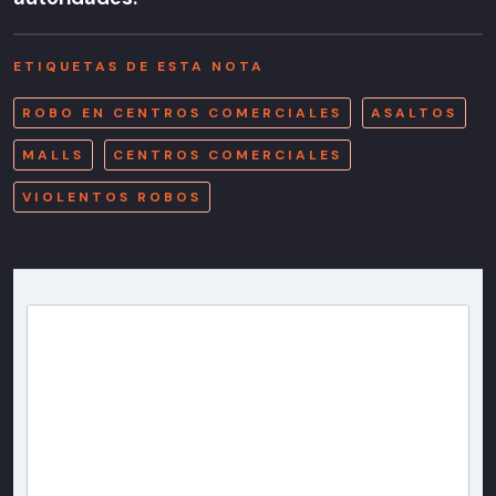
ETIQUETAS DE ESTA NOTA
ROBO EN CENTROS COMERCIALES
ASALTOS
MALLS
CENTROS COMERCIALES
VIOLENTOS ROBOS
Newsletter T13
Inscríbete en nuestra lista de correo para recibir
gratis las noticias más importantes del día, con la