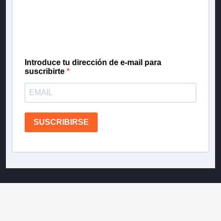
Inscríbete en nuestra lista de correo para recibir
gratis las noticias más importantes del día, con la
confianza de Teletrece.
Introduce tu dirección de e-mail para
suscribirte
SUSCRIBIRSE