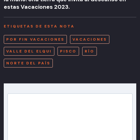
estas Vacaciones 2023.
ETIQUETAS DE ESTA NOTA
POR FIN VACACIONES
VACACIONES
VALLE DEL ELQUI
PISCO
RÍO
NORTE DEL PAÍS
Newsletter T13
Inscríbete en nuestra lista de correo para recibir