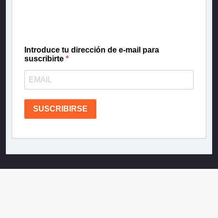
gratis las noticias más importantes del día, con la
confianza de Teletrece.
Introduce tu dirección de e-mail para
suscribirte
SUSCRIBIRSE