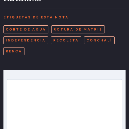
ETIQUETAS DE ESTA NOTA
CORTE DE AGUA
ROTURA DE MATRIZ
INDEPENDENCIA
RECOLETA
CONCHALÍ
RENCA
Newsletter T13
Inscríbete en nuestra lista de correo para recibir
gratis las noticias más importantes del día, con la