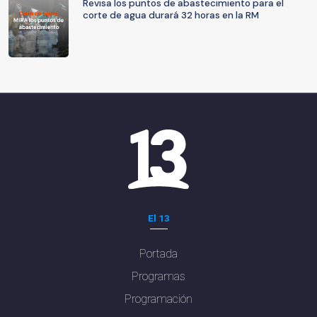
Revisa los puntos de abastecimiento para el
corte de agua durará 32 horas en la RM
El 13
Portada
Programas
Programación