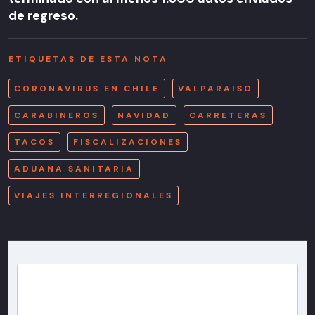
de regreso.
ETIQUETAS DE ESTA NOTA
CORONAVIRUS EN CHILE
VALPARAISO
CARABINEROS
NAVIDAD
CARRETERAS
TACOS
FISCALIZACIONES
ADUANA SANITARIA
VIAJES INTERREGIONALES
Newsletter T13