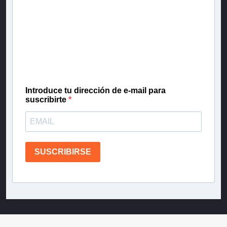
Inscríbete en nuestra lista de correo para recibir
gratis las noticias más importantes del día, con la
confianza de Teletrece.
Introduce tu dirección de e-mail para
suscribirte
SUSCRIBIRSE