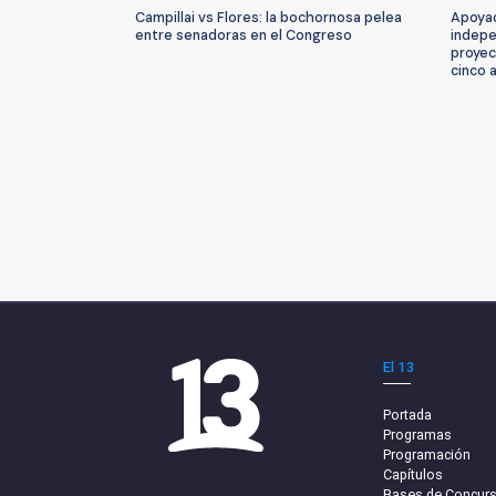
Campillai vs Flores: la bochornosa pelea
Apoyad
entre senadoras en el Congreso
indepe
proyec
cinco 
El 13
Portada
Programas
Programación
Capítulos
Bases de Concur