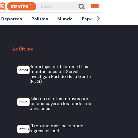
Deportes
Política
Mundo
Espectáculos
Empren
Lo Último
Reportajes de Teletrece | Las
22:24
imputaciones del Servel:
investigan Partido de la Gente
(PDG)
Julio en rojo: los motivos por
22:15
los que cayeron los fondos de
pensiones
El retorno más inesperado:
22:06
regresa el jurel