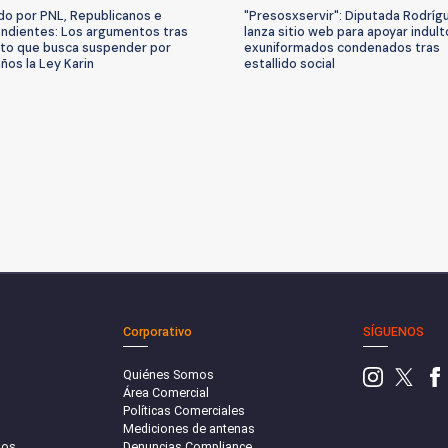
o por PNL, Republicanos e
"Presosxservir": Diputada Rodríg
ndientes: Los argumentos tras
lanza sitio web para apoyar indult
to que busca suspender por
exuniformados condenados tras
años la Ley Karin
estallido social
Corporativo
SÍGUENOS
Quiénes Somos
Área Comercial
Políticas Comerciales
Mediciones de antenas
sos
Denuncias Compliance