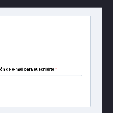
r T13
lista de correo para recibir gratis las noticias
día, con la confianza de Teletrece.
ión de e-mail para suscribirte