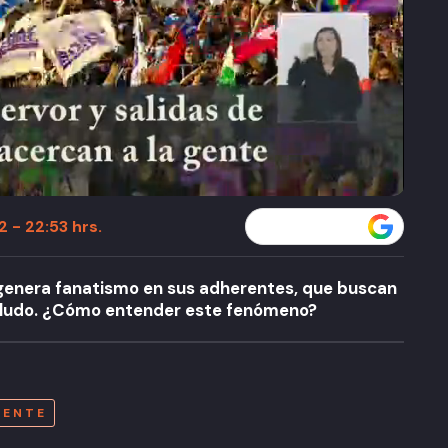
 - 22:53 hrs.
Seguir a T13 en
c genera fanatismo en sus adherentes, que buscan
aludo. ¿Cómo entender este fenómeno?
A
DENTE