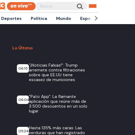
Deportes
Política
Mundo
Espectáculos
Empren
Lo Último
"¡Noticias Falsas!": Trump
06:15
arremete contra filtraciones
sobre que EE.UU tiene
escasez de municiones
"Pato App": La flamante
06:04
aplicación que reúne más de
3.500 descuentos en un solo
lugar
Hasta 135% más caras: Las
05:24
verduras que han registrado