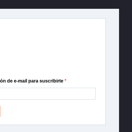
r T13
lista de correo para recibir gratis las noticias
día, con la confianza de Teletrece.
ión de e-mail para suscribirte