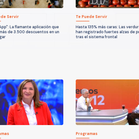
de Servir
Te Puede Servir
App": La flamante aplicación que
Hasta 135% más caras: Las verdu
más de 3.500 descuentos en un
han registrado fuertes alzas de p
ugar
tras el sistema frontal
amas
Programas