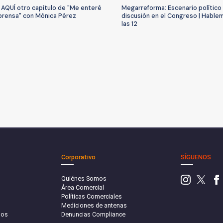
 AQUÍ otro capítulo de "Me enteré
Megarreforma: Escenario político
 prensa" con Mónica Pérez
discusión en el Congreso | Hable
las 12
Corporativo
SÍGUENOS
Quiénes Somos
Área Comercial
Políticas Comerciales
Mediciones de antenas
sos
Denuncias Compliance