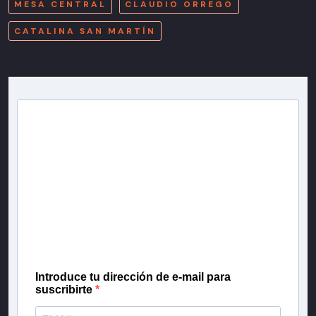
MESA CENTRAL
CLAUDIO ORREGO
CATALINA SAN MARTÍN
Newsletter T13
Inscríbete en nuestra lista de correo para recibir
gratis las noticias más importantes del día, con la
confianza de Teletrece.
Introduce tu dirección de e-mail para
suscribirte