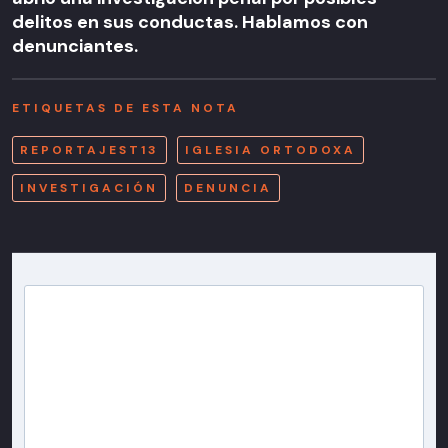
delitos en sus conductas. Hablamos con
denunciantes.
ETIQUETAS DE ESTA NOTA
REPORTAJEST13
IGLESIA ORTODOXA
INVESTIGACIÓN
DENUNCIA
Newsletter T13
Inscríbete en nuestra lista de correo para recibir