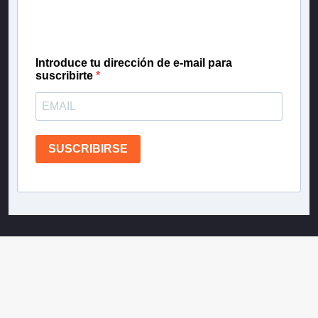
gratis las noticias más importantes del día, con la
confianza de Teletrece.
Introduce tu dirección de e-mail para
suscribirte
SUSCRIBIRSE