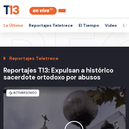
Lo Último
Reportajes Teletrece
El Tiempo
Video
Ch
Reportajes Teletrece
Reportajes T13: Expulsan a histórico
sacerdote ortodoxo por abusos