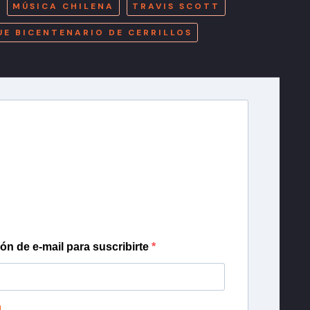
MÚSICA CHILENA
TRAVIS SCOTT
UE BICENTENARIO DE CERRILLOS
r T13
lista de correo para recibir gratis las noticias
día, con la confianza de Teletrece.
ión de e-mail para suscribirte