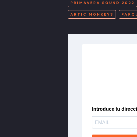
PRIMAVERA SOUND 2022
ARTIC MONKEYS
PARQ
Newslette
Inscríbete en nuestra 
más importantes del 
Introduce tu direcc