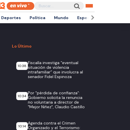
Deportes
Política
Mundo
Espectáculos
Empren
Lo Último
Fiscalía investiga “eventual
10:38
situación de violencia
intrafamiliar” que involucra al
senador Fidel Espinoza
Por "pérdida de confianza":
10:34
Gobierno solicita la renuncia
no voluntaria a director de
"Mejor Niñez", Claudio Castillo
Agenda contra el Crimen
10:14
Organizado y el Terrorismo: