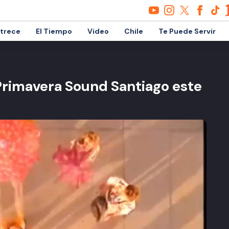
etrece
El Tiempo
Video
Chile
Te Puede Servir
 Primavera Sound Santiago este