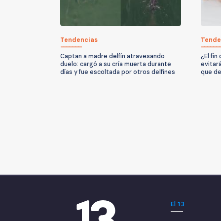
Tendencias
Tende
Captan a madre delfín atravesando
¿El fi
duelo: cargó a su cría muerta durante
evitar
días y fue escoltada por otros delfines
que de
El 13