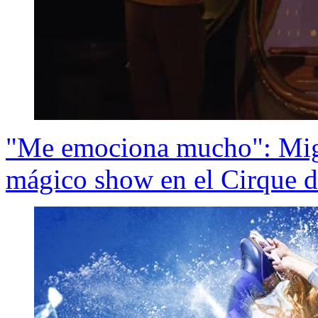
"Me emociona mucho": Migu
mágico show en el Cirque d