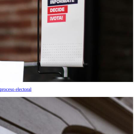
proceso electoral