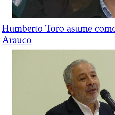
Humberto Toro asume como 
Arauco