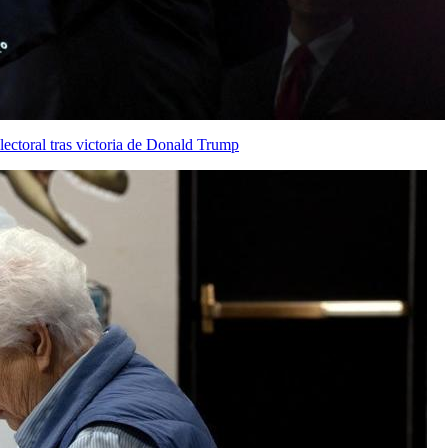
ectoral tras victoria de Donald Trump