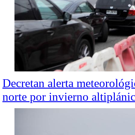
Decretan alerta meteorológi
norte por invierno altipláni