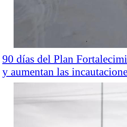
90 días del Plan Fortalecim
y aumentan las incautacion