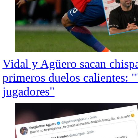
Vidal y Agüero sacan chisp
primeros duelos calientes:
jugadores"