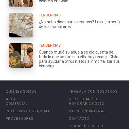
divorcio en Chile
TENDENCIAS
¿No hubo dinosaurios enanos? La culpa sería
de los mamíferos
TENDENCIAS
Cuando murió su abuela se dio cuenta de
todo lo que se fue con ella: hoy recorre Chile
para ayudar a otros nietos a inmortalizar sus
historias
QUIÉNES SOMOS
TRABAJA CON NOSOTROS
ÁREA
CERTIFICADO DE
COMERCIAL
HONORARIOS 2012
POLÍTICAS COMERCIALES
MEDICIÓN ANTENAS
PROVEEDORES
CONTACTO
BRANDED CONTENT