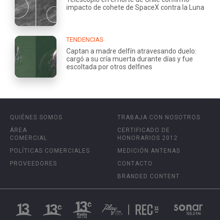
impacto de cohete de SpaceX contra la Luna
TENDENCIAS
Captan a madre delfín atravesando duelo:
cargó a su cría muerta durante días y fue
escoltada por otros delfines
QUIÉNES SOMOS
TRABAJA CON NOSOTROS
ÁREA
CERTIFICADO DE
COMERCIAL
HONORARIOS 2012
POLÍTICAS COMERCIALES
MEDICIÓN ANTENAS
PROVEEDORES
CONTACTO
BRANDED CONTENT