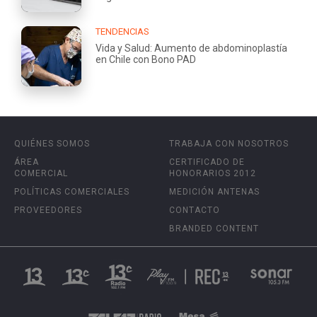
TENDENCIAS
Vida y Salud: Aumento de abdominoplastía
en Chile con Bono PAD
QUIÉNES SOMOS
TRABAJA CON NOSOTROS
ÁREA
CERTIFICADO DE
COMERCIAL
HONORARIOS 2012
POLÍTICAS COMERCIALES
MEDICIÓN ANTENAS
PROVEEDORES
CONTACTO
BRANDED CONTENT