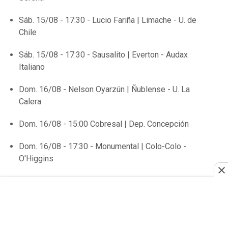
Sáb. 15/08 - 17:30 - Lucio Fariña | Limache - U. de
Chile
Sáb. 15/08 - 17:30 - Sausalito | Everton - Audax
Italiano
Dom. 16/08 - Nelson Oyarzún | Ñublense - U. La
Calera
Dom. 16/08 - 15:00 Cobresal | Dep. Concepción
Dom. 16/08 - 17:30 - Monumental | Colo-Colo -
O'Higgins
Lun. 17/08 - 20:30 - La Cisterna | Palestino -
Huachipato
Mié. 26/08 - 18:00 - Sánchez Rumoroso | Coquimbo
Unido - U. Católica