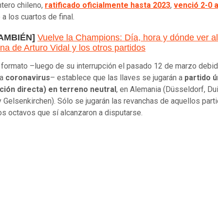
ntero chileno,
ratificado oficialmente hasta 2023
,
venció 2-0 
a los cuartos de final.
TAMBIÉN]
Vuelve la Champions: Día, hora y dónde ver a
na de Arturo Vidal y los otros partidos
 formato –luego de su interrupción el pasado 12 de marzo debid
ia
coronavirus
– establece que las llaves se jugarán a
partido ú
ción directa) en terreno neutral
, en Alemania (Düsseldorf, Du
y Gelsenkirchen). Sólo se jugarán las revanchas de aquellos part
los octavos que sí alcanzaron a disputarse.