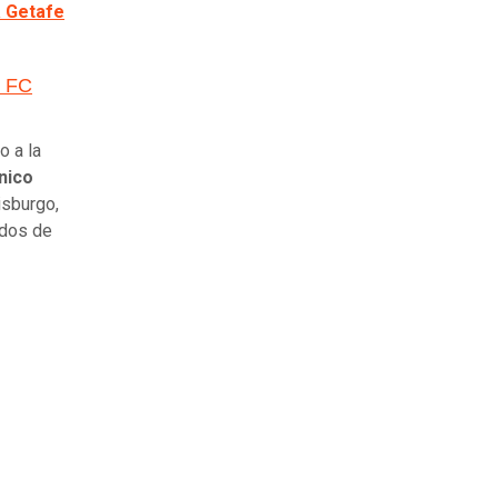
a Getafe
l FC
o a la
nico
isburgo,
idos de