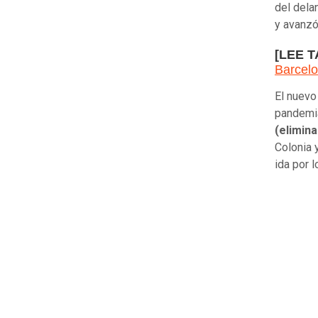
del dela
y avanzó 
[LEE 
Barcelo
El nuevo
pandem
(elimina
Colonia 
ida por 