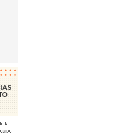
dó la
equipo