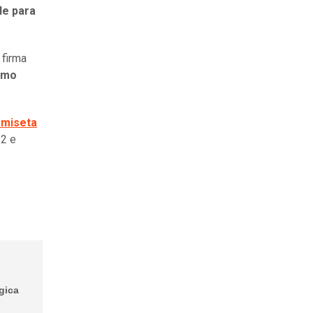
le para
 firma
omo
amiseta
12 e
rgica