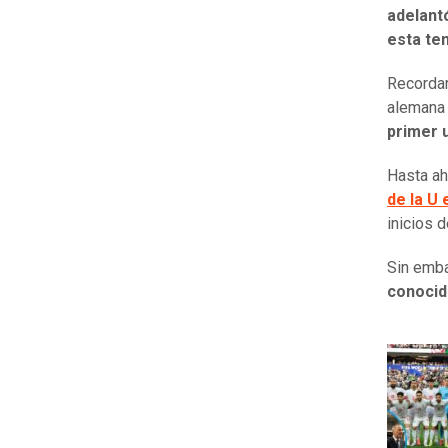
adelantó
esta te
Recordar
alemana 
primer u
Hasta ah
de la U 
inicios 
Sin emba
conocid