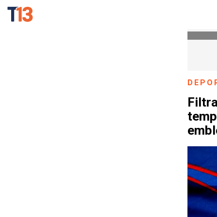
DEPO
Filtr
tempo
embl