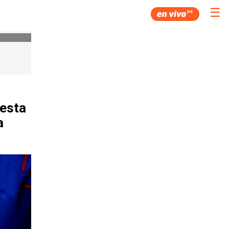
☰
 esta
a