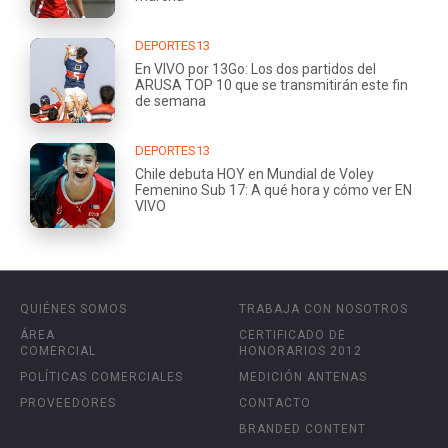
DEPORTES13
En VIVO por 13Go: Los dos partidos del
ARUSA TOP 10 que se transmitirán este fin
de semana
DEPORTES13
Chile debuta HOY en Mundial de Voley
Femenino Sub 17: A qué hora y cómo ver EN
VIVO
QUIÉNES SOMOS
TRABAJA CON NOSOTROS
ÁREA
CERTIFICADO DE
COMERCIAL
HONORARIOS 2012
POLÍTICAS COMERCIALES
MEDICIÓN ANTENAS
PROVEEDORES
CONTACTO
BRANDED CONTENT