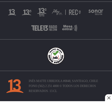
INÉS MATTE URREJOLA #0848, SANTIAGO, CHILE
FONO (562) 2 251 4000 © TODOS LOS DERECHOS
RESERVADOS. 13.CL