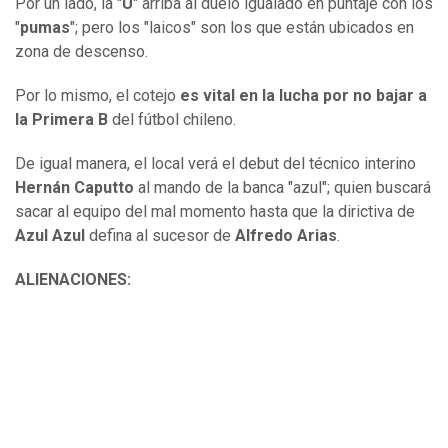
Por un lado, la "
U
" arriba al duelo igualado en puntaje con los
"
pumas
"; pero los "laicos" son los que están ubicados en
zona de descenso.
Por lo mismo, el cotejo
es vital en la lucha por no bajar a
la
Primera B
del fútbol chileno.
De igual manera, el local verá el debut del técnico interino
Hernán Caputto
al mando de la banca "azul"; quien buscará
sacar al equipo del mal momento hasta que la dirictiva de
Azul Azul
defina al sucesor de
Alfredo Arias
.
ALIENACIONES: