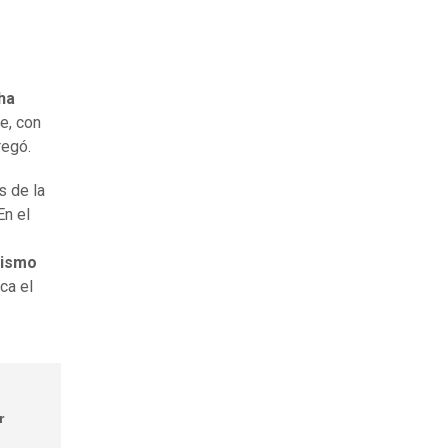
ha
e, con
regó.
s de la
En el
mismo
ica el
r