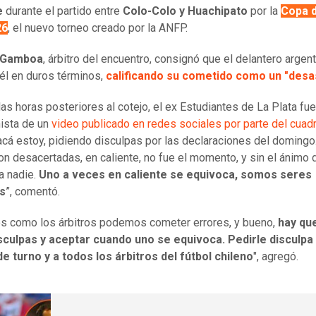
e
durante el partido entre
Colo-Colo y Huachipato
por la
Copa d
26
, el nuevo torneo creado por la ANFP.
 Gamboa
, árbitro del encuentro, consignó que el delantero argen
a él en duros términos,
calificando su cometido como un "desa
las horas posteriores al cotejo, el ex Estudiantes de La Plata fue
ista de un
video publicado en redes sociales por parte del cuad
acá estoy, pidiendo disculpas por las declaraciones del domingo
on desacertadas, en caliente, no fue el momento, y sin el ánimo 
a nadie.
Uno a veces en caliente se equivoca, somos seres
s
”, comentó.
s como los árbitros podemos cometer errores, y bueno,
hay qu
sculpas y aceptar cuando uno se equivoca. Pedirle disculpa 
de turno y a todos los árbitros del fútbol chileno
", agregó.