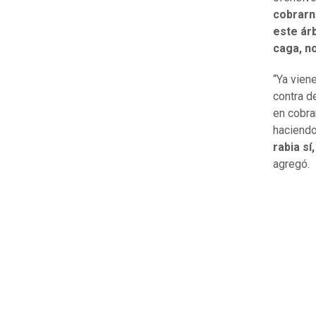
cobrarn
este ár
caga, n
“Ya vien
contra d
en cobra
haciend
rabia sí
agregó.