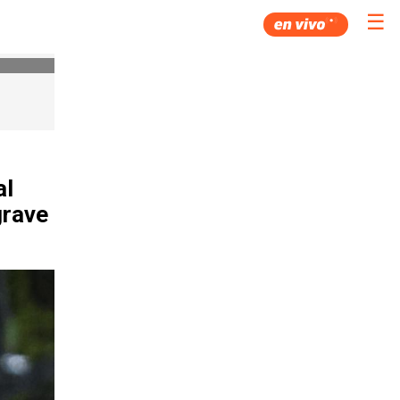
☰
al
grave