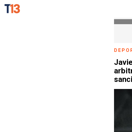
DEPO
Javie
arbit
sanc