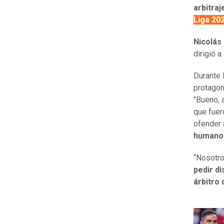
arbitraj
Liga 20
Nicolás
dirigió 
Durante 
protagon
"Bueno, 
que fuer
ofender 
humano
“Nosotro
pedir di
árbitro 