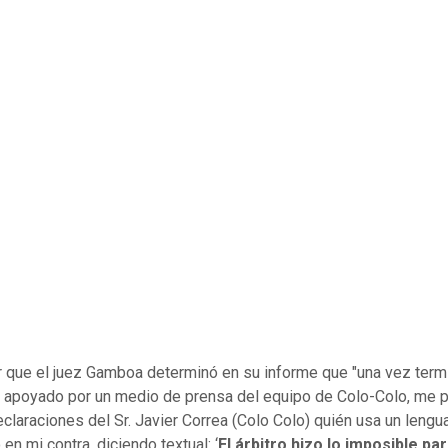
 que el juez Gamboa determinó en su informe que "una vez term
y apoyado por un medio de prensa del equipo de Colo-Colo, me 
eclaraciones del Sr. Javier Correa (Colo Colo) quién usa un lengu
en mi contra, diciendo textual: ‘
El árbitro hizo lo imposible pa