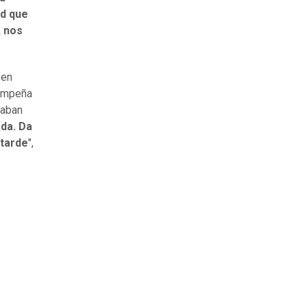
ad que
, nos
 en
 empeña
taban
ada. Da
 tarde
",