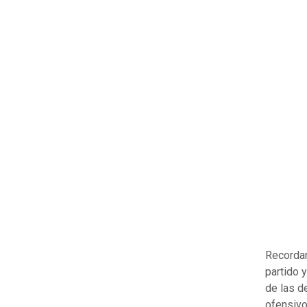
Recordar
partido 
de las d
ofensivo 