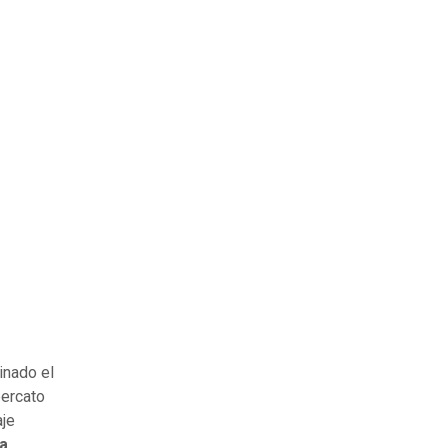
inado el
percato
aje
ra