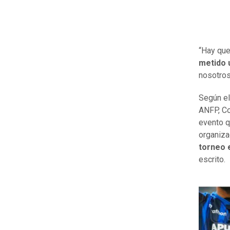
“Hay que
metido u
nosotros
Según el
ANFP, Co
evento q
organiza
torneo e
escrito.