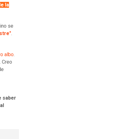
e la
tino se
stre"
.
ro albo
.
. Creo
de
e saber
al