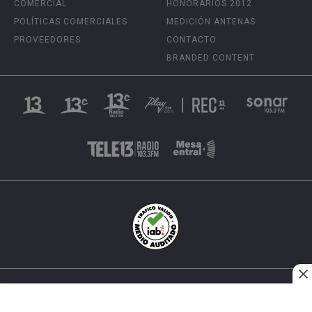
COMERCIAL
HONORARIOS 2012
POLÍTICAS COMERCIALES
MEDICIÓN ANTENAS
PROVEEDORES
CONTACTO
BRANDED CONTENT
INÉS MATTE URREJOLA #0848, SANTIAGO, CHILE
FONO (562) 2 251 4000 © TODOS LOS DERECHOS