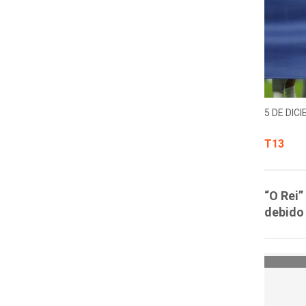
5 DE DICI
T13
“O Rei”
debido 