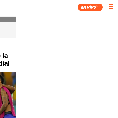
☰
 la
dial