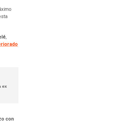
máximo
esta
elé
,
eriorado
a ex
zo con