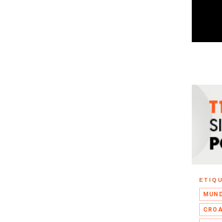
ETIQ
MUND
CROA