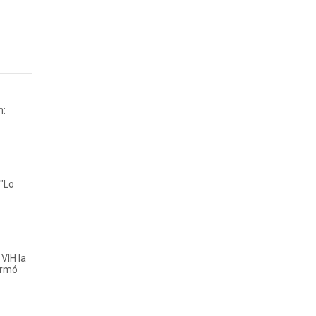
n:
 "Lo
VIH la
irmó