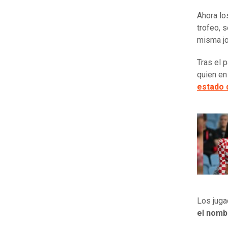
Ahora lo
trofeo, 
misma j
Tras el 
quien en
estado 
Los juga
el nomb