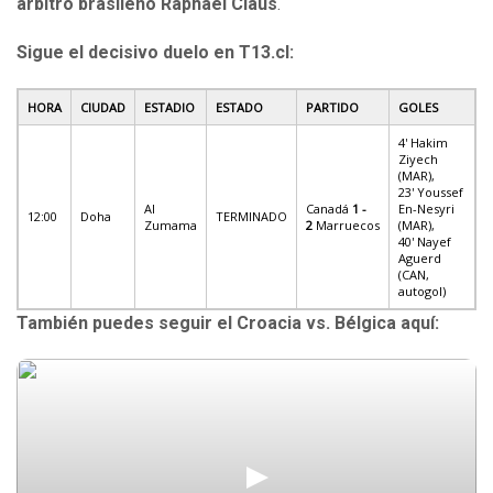
árbitro brasileño Raphael Claus
.
Sigue el decisivo duelo en T13.cl:
HORA
CIUDAD
ESTADIO
ESTADO
PARTIDO
GOLES
4' Hakim
Ziyech
(MAR),
23' Youssef
Al
Canadá
1 -
En-Nesyri
12:00
Doha
TERMINADO
Zumama
2
Marruecos
(MAR),
40' Nayef
Aguerd
(CAN,
autogol)
También puedes seguir el Croacia vs. Bélgica aquí: