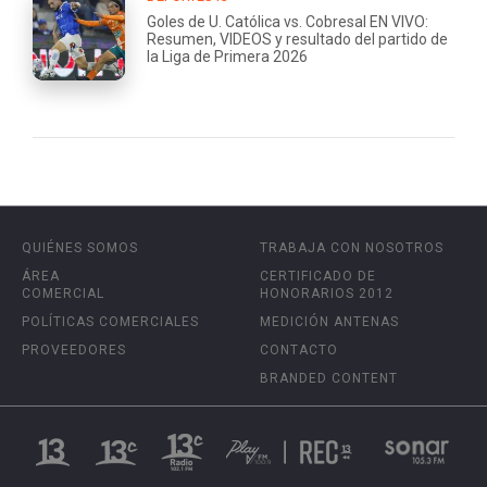
Goles de U. Católica vs. Cobresal EN VIVO:
Resumen, VIDEOS y resultado del partido de
la Liga de Primera 2026
QUIÉNES SOMOS
TRABAJA CON NOSOTROS
ÁREA
CERTIFICADO DE
COMERCIAL
HONORARIOS 2012
POLÍTICAS COMERCIALES
MEDICIÓN ANTENAS
PROVEEDORES
CONTACTO
BRANDED CONTENT