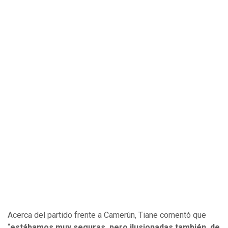
Acerca del partido frente a Camerún, Tiane comentó que
“
estábamos muy seguras, pero ilusionadas también, de