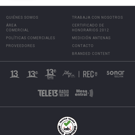
QUIÉNES SOMOS
TRABAJA CON NOSOTROS
ÁREA
CERTIFICADO DE
COMERCIAL
HONORARIOS 2012
POLÍTICAS COMERCIALES
MEDICIÓN ANTENAS
PROVEEDORES
CONTACTO
BRANDED CONTENT