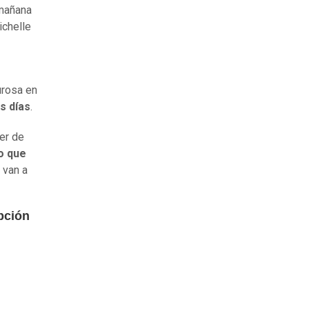
 mañana
ichelle
urosa en
s días
.
er de
o que
o van a
pción