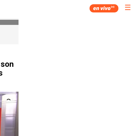
☰
 son
s