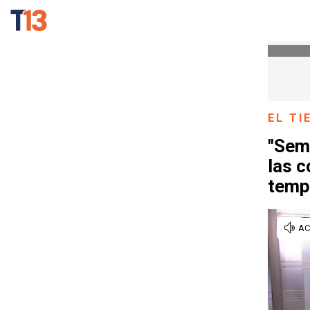
EL T
"Sem
las 
temp