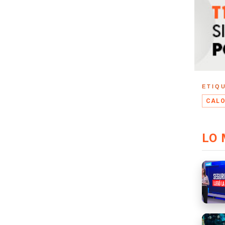
ETIQ
CAL
LO 