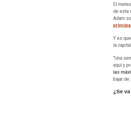
El meteo
de este 
Adam s
princip
Y es que
la capita
“Una sem
aquí y p
las máx
bajar de
¿Se va