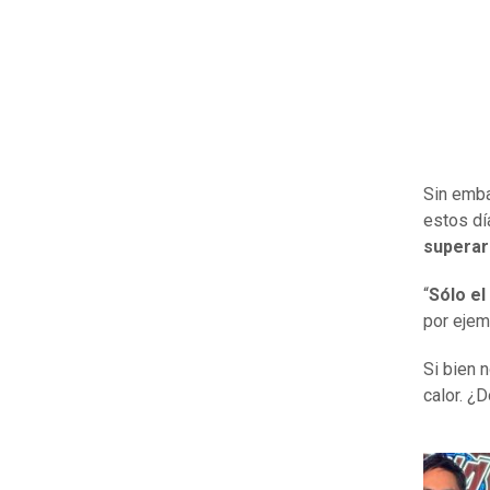
Sin emba
estos dí
superar
“
Sólo el
por ejemp
Si bien 
calor. 