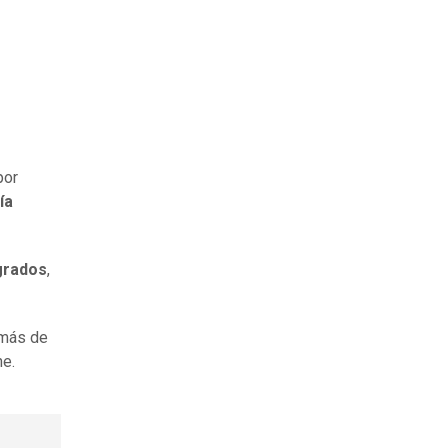
por
ía
 grados
,
 más de
e.