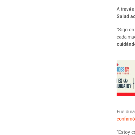
A través
Salud a
"Sigo en
cada mue
cuidán
Fue dur
confirmó
"Estoy c