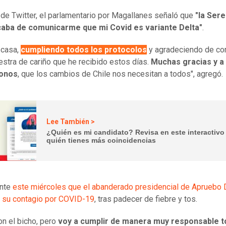
 de Twitter, el parlamentario por Magallanes señaló que
"la Ser
caba de comunicarme que mi Covid es variante Delta"
.
 casa,
cumpliendo todos los protocolos
y agradeciendo de co
stra de cariño que he recibido estos días.
Muchas gracias y a
donos
, que los cambios de Chile nos necesitan a todos", agregó.
Lee También >
¿Quién es mi candidato? Revisa en este interactivo
quién tienes más coincidencias
ante
este miércoles que el abanderado presidencial de Apruebo 
 su contagio por COVID-19
, tras padecer de fiebre y tos.
on el bicho, pero
voy a cumplir de manera muy responsable t