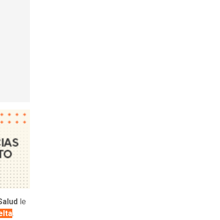
Salud
le
elta
.