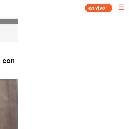
☰
o con