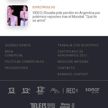
ESPECTÁCULOS
VIDEO | Rosalía pide perdón en Argentina por
polémico reposteo tras el Mundial: "Qué lío
se armó"
QUIÉNES SOMOS
TRABAJA CON NOSOTROS
ÁREA
CERTIFICADO DE
COMERCIAL
HONORARIOS 2012
POLÍTICAS COMERCIALES
MEDICIÓN ANTENAS
PROVEEDORES
CONTACTO
BRANDED CONTENT