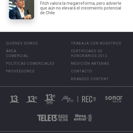
Fitch valora la megarreforma, pero advierte
que aún no elevará el crecimiento potencial
de Chile
QUIÉNES SOMOS
TRABAJA CON NOSOTROS
ÁREA
CERTIFICADO DE
COMERCIAL
HONORARIOS 2012
POLÍTICAS COMERCIALES
MEDICIÓN ANTENAS
PROVEEDORES
CONTACTO
BRANDED CONTENT