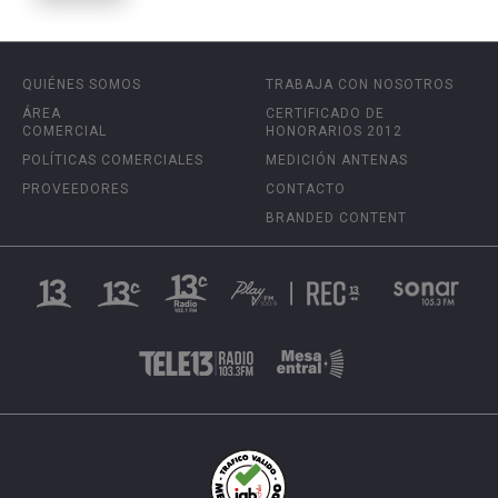
QUIÉNES SOMOS
TRABAJA CON NOSOTROS
ÁREA
CERTIFICADO DE
COMERCIAL
HONORARIOS 2012
POLÍTICAS COMERCIALES
MEDICIÓN ANTENAS
PROVEEDORES
CONTACTO
BRANDED CONTENT