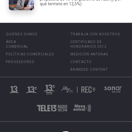
qué terminó en 12,5%)
QUIÉNES SOMOS
TRABAJA CON NOSOTROS
ÁREA
CERTIFICADO DE
COMERCIAL
HONORARIOS 2012
POLÍTICAS COMERCIALES
MEDICIÓN ANTENAS
PROVEEDORES
CONTACTO
BRANDED CONTENT