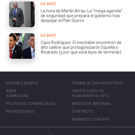
EX-ANTE
La hora de Martín Arrau: La “mega agenda”
de seguridad que prepara el gobierno tras
despejar el Plan Quiroz
EX-ANTE
Caso Rodríguez: El inevitable encontrón de
alto calibre que protagonizaron Squella y
Alvarado (y por qué está lejos de terminar)
QUIÉNES SOMOS
TRABAJA CON NOSOTROS
ÁREA
CERTIFICADO DE
COMERCIAL
HONORARIOS 2012
POLÍTICAS COMERCIALES
MEDICIÓN ANTENAS
PROVEEDORES
CONTACTO
BRANDED CONTENT