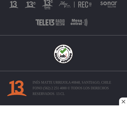
INÉS MATTE URREJOLA #0848, SANTIAGO, CHILE
FONO (562) 2 251 4000 © TODOS LOS DERECHOS
RESERVADOS. 13.CL