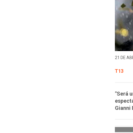
21 DE ABR
T13
"Será u
espectá
Gianni 