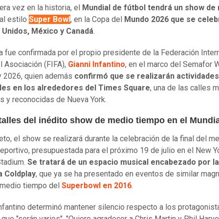
ra vez en la historia, el
Mundial de fútbol tendrá un show de
 al estilo
Super Bowl
, en la Copa del
Mundo 2026 que se celeb
 Unidos, México y Canadá
.
ia fue confirmada por el propio presidente de la Federación Inter
l Asociación (FIFA),
Gianni Infantino
, en el marco del Semafor 
 2026, quien además
confirmó que se realizarán actividades
les en los alrededores del Times Square
, una de las calles 
s y reconocidas de Nueva York.
talles del inédito show de medio tiempo en el Mundi
eto, el show se realizará durante la celebración de la final del m
eportivo, presupuestada para el próximo 19 de julio en el New 
Stadium.
Se tratará de un espacio musical encabezado por l
a Coldplay
, que ya se ha presentado en eventos de similar magn
 medio tiempo del
Superbowl en 2016
.
Infantino determinó mantener silencio respecto a los protagonist
 que "serán varios". "Quiero agradecer a Chris Martin y Phil Harve