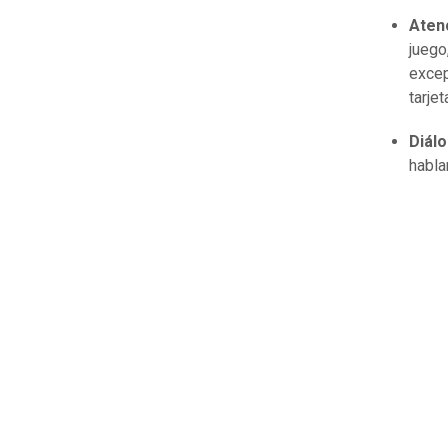
Aten
juego
excep
tarjet
Diálo
habla