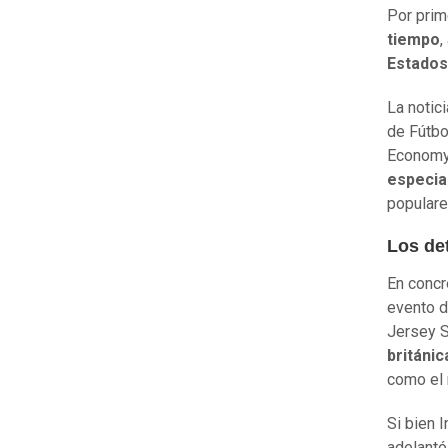
Por prime
tiempo
,
Estados
La notic
de Fútbo
Economy
especia
populare
Los de
En concr
evento d
Jersey 
británic
como el
Si bien 
adelantó