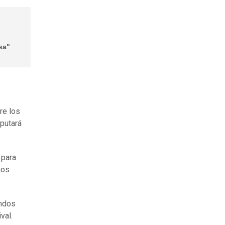
sa"
re los
sputará
 para
nos
undos
val.