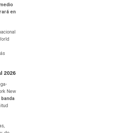
 medio
rará en
nacional
World
más
al 2026
ega-
York New
a banda
itud
as,
y, de