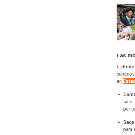
Las mo
La
Feder
cambios 
en
Esta
Camb
salir
por u
Saqu
para 