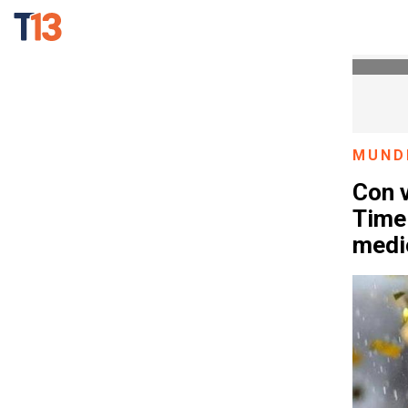
MUND
Con v
Time 
medi