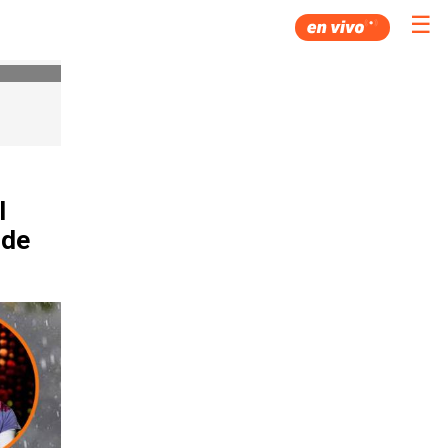
☰
l
 de