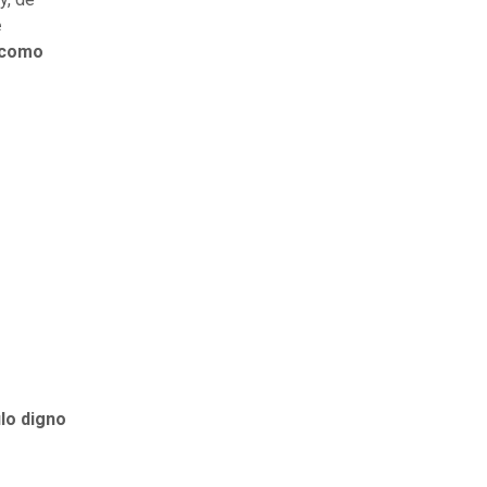
e
í como
lo digno